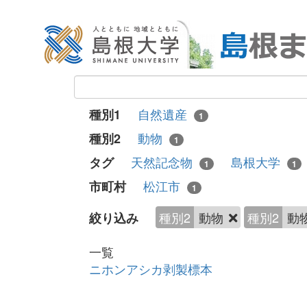
自然遺産
種別1
1
動物
種別2
1
天然記念物
島根大学
タグ
1
1
松江市
市町村
1
種別2
動物
種別2
動
絞り込み
一覧
ニホンアシカ剥製標本