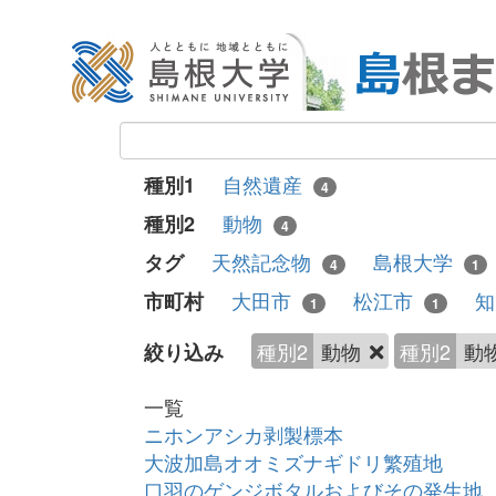
自然遺産
種別1
4
動物
種別2
4
天然記念物
島根大学
タグ
4
1
大田市
松江市
市町村
1
1
種別2
動物
種別2
動
絞り込み
一覧
ニホンアシカ剥製標本
大波加島オオミズナギドリ繁殖地
口羽のゲンジボタルおよびその発生地