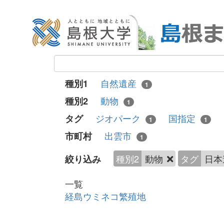
自然遺産
種別1
1
動物
種別2
1
ジオパーク
国指定
タグ
1
1
出雲市
市町村
1
種別2
動物
タグ
日本
絞り込み
一覧
経島ウミネコ繁殖地