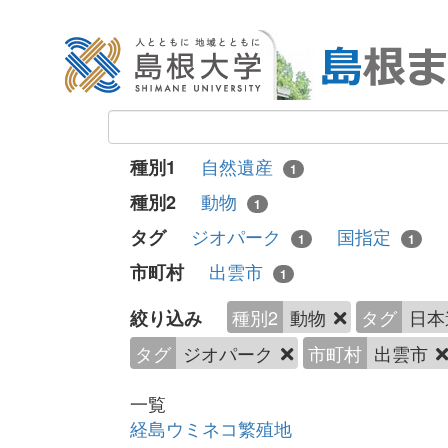
自然遺産
種別1
1
動物
種別2
1
ジオパーク
国指定
タグ
1
1
出雲市
市町村
1
種別2
動物
タグ
日本
絞り込み
タグ
ジオパーク
市町村
出雲市
一覧
経島ウミネコ繁殖地