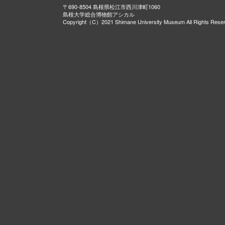
〒690-8504 島根県松江市西川津町1060
島根大学総合博物館アシカル
Copyright（C）2021 Shimane University Museum All Rights Rese