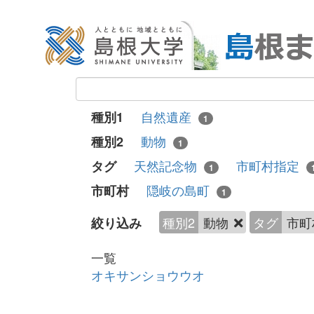
自然遺産
種別1
1
動物
種別2
1
天然記念物
市町村指定
タグ
1
隠岐の島町
市町村
1
種別2
動物
タグ
市町
絞り込み
一覧
オキサンショウウオ