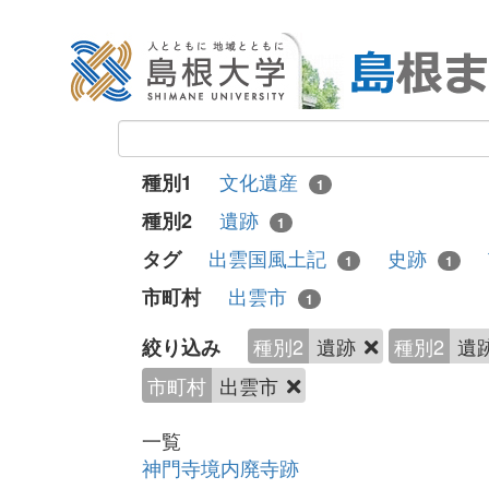
文化遺産
種別1
1
遺跡
種別2
1
出雲国風土記
史跡
タグ
1
1
出雲市
市町村
1
種別2
遺跡
種別2
遺
絞り込み
市町村
出雲市
一覧
神門寺境内廃寺跡