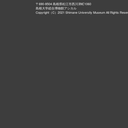
〒690-8504 島根県松江市西川津町1060
島根大学総合博物館アシカル
Copyright（C）2021 Shimane University Museum All Rights Rese