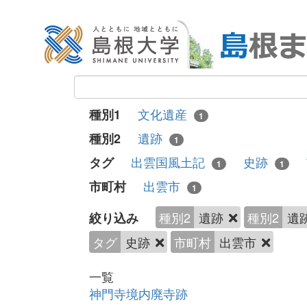
文化遺産
種別1
1
遺跡
種別2
1
出雲国風土記
史跡
タグ
1
1
出雲市
市町村
1
種別2
遺跡
種別2
遺
絞り込み
タグ
史跡
市町村
出雲市
一覧
神門寺境内廃寺跡