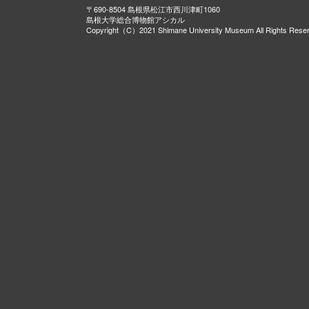
〒690-8504 島根県松江市西川津町1060
島根大学総合博物館アシカル
Copyright（C）2021 Shimane University Museum All Rights Rese