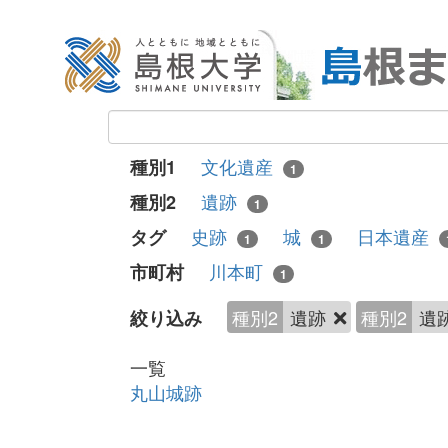
文化遺産
種別1
1
遺跡
種別2
1
史跡
城
日本遺産
タグ
1
1
川本町
市町村
1
種別2
遺跡
種別2
遺
絞り込み
一覧
丸山城跡