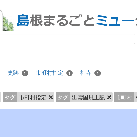
史跡
市町村指定
社寺
1
1
1
タグ
市町村指定
タグ
出雲国風土記
市町村