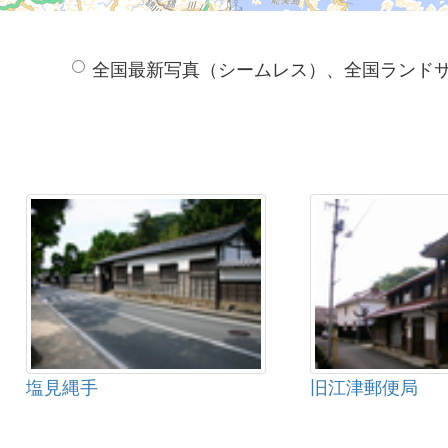
全国最新写真（シームレス）、全国ランド
塩見縄手
旧江津郵便局