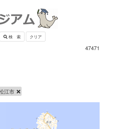
検 索
クリア
47471
松江市