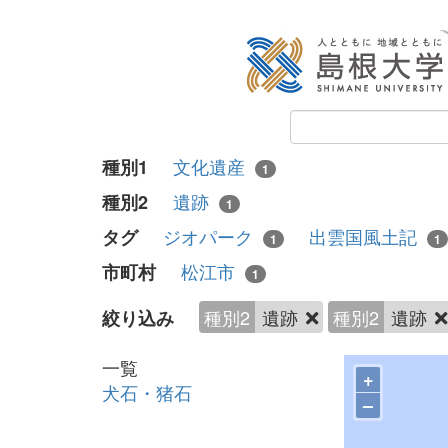
文化遺産
種別1
1
遺跡
種別2
1
ジオパーク
出雲国風土記
タグ
1
1
松江市
市町村
1
種別2
遺跡
種別2
遺跡
絞り込み
一覧
+
犬石・猪石
–