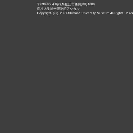
〒690-8504 島根県松江市西川津町1060
島根大学総合博物館アシカル
Copyright（C）2021 Shimane University Museum All Rights Rese