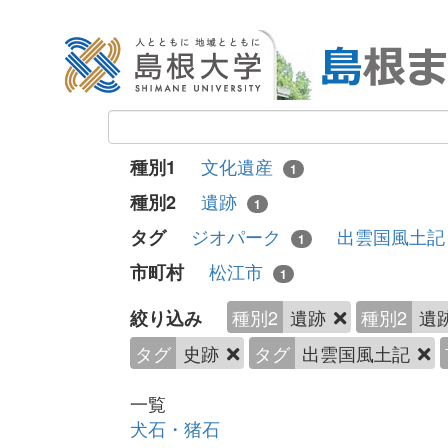
文化遺産
種別1
1
遺跡
種別2
1
ジオパーク
出雲国風土
タグ
1
松江市
市町村
1
種別2
遺跡
種別2
遺
絞り込み
タグ
史跡
タグ
出雲国風土記
一覧
犬石・猪石