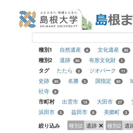
自然遺産
文化遺産
種別1
4
90
遺跡
有形文化財
種別2
90
1
たたら
ジオパーク
タグ
3
11
史跡
名勝
国指定
90
3
90
社寺
9
出雲市
大田市
市町村
15
27
浜田市
益田市
美郷町
3
6
3
種別2
遺跡
種別2
遺
絞り込み