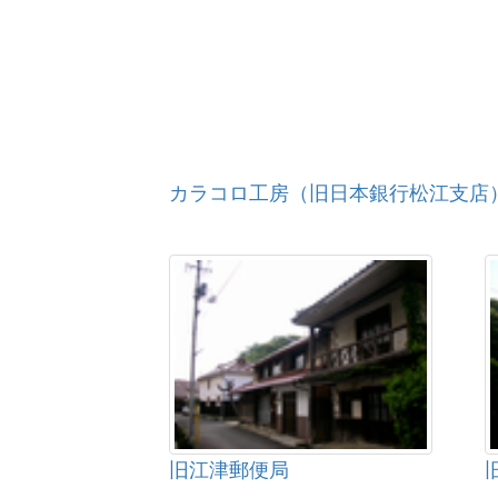
銀山街道（温泉津沖泊道）
山陰道（徳城峠越・野坂峠越）
カラコロ工房（旧日本銀行松江支店
旧江津郵便局