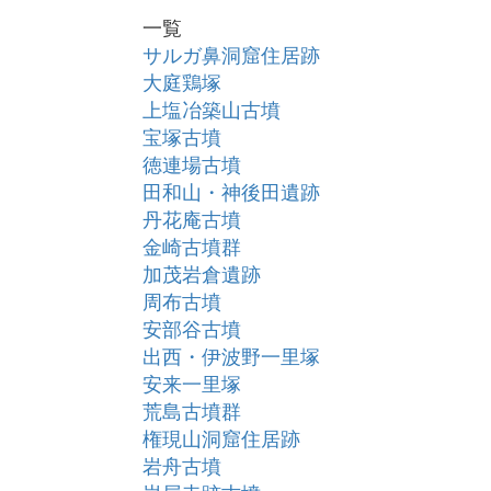
一覧
サルガ鼻洞窟住居跡
大庭鶏塚
上塩冶築山古墳
宝塚古墳
徳連場古墳
田和山・神後田遺跡
丹花庵古墳
金崎古墳群
加茂岩倉遺跡
周布古墳
安部谷古墳
出西・伊波野一里塚
安来一里塚
荒島古墳群
権現山洞窟住居跡
岩舟古墳