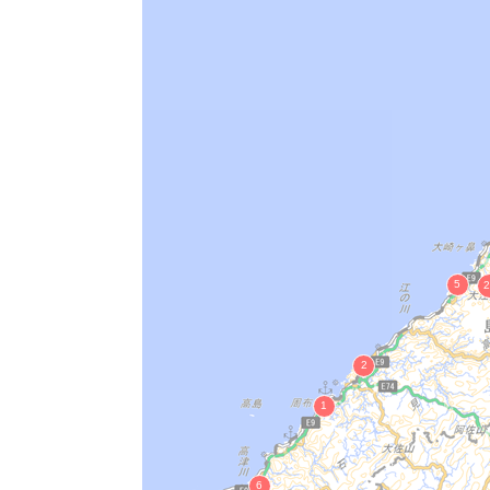
石見城跡
鰐淵寺境内
国富中村古墳
猪目洞窟遺物包含層
石見銀山遺跡
益田氏城館跡
医光寺庭園
津和野城跡
伊志見一里塚
出雲国分寺跡 附 古道
石見国分寺跡
出雲玉作跡
萬福寺庭園
沖泊港（おきどまりこう）
菅田庵
中須東原遺跡
スクモ塚古墳
永久鉱山跡