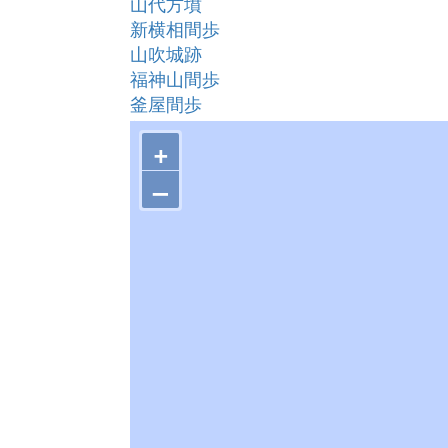
山代方墳
新横相間歩
山吹城跡
福神山間歩
釜屋間歩
新切間歩
+
大久保間歩
龍源寺間歩
–
本間歩
矢筈城跡
矢滝城跡
佐毘売山神社
伝安原備中霊所
安原備中墓
天正在銘宝篋印塔基壇
大久保石見守墓
清水谷精錬所跡
石見銀山 御料銀山町年寄山組頭遺宅 