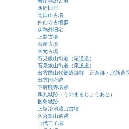
岩屋寺跡古墳
西周旧居
岡田山古墳
仲仙寺古墳群
森鴎外旧宅
上島古墳
石屋古墳
大元古墳
石見銀山街道（尾道道）
石見銀山街道（尾道道）
出雲国山代郷遺跡群 正倉跡・北新造
出雲国府跡
下府廃寺塔跡
鵜丸城跡（うのまるじょうあと）
櫛島城跡
上塩冶地蔵山古墳
久喜銀山遺跡
山代二子塚