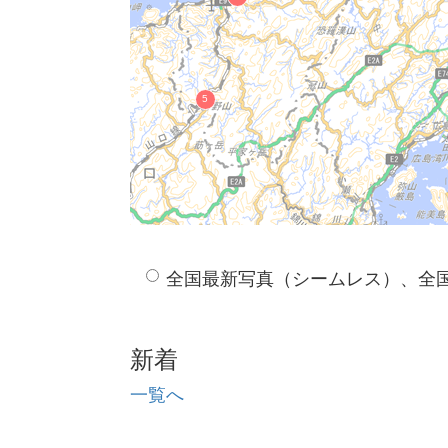
津和野藩主亀井家墓所
富田城跡
出雲国山陰道跡
松江藩主松平家墓所
鞆ヶ浦
石銀集落跡
石見銀山遺跡 宮ノ前地区
松江城
佐太講武貝塚
小泉八雲旧居
西谷墳墓群
全国最新写真（シームレス）、全
田儀櫻井家たたら製鉄遺跡（越堂たた
田儀櫻井家たたら製鉄遺跡（朝日たた
田儀櫻井家たたら製鉄遺跡（宮本鍛冶
新着
隠岐国分寺境内
荒神谷遺跡
一覧へ
今市大念寺古墳
石見銀山街道（尾道道）