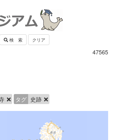
検 索
クリア
47565
寺
タグ
史跡