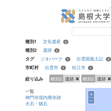
文化遺産
種別1
2
遺跡
種別2
2
ジオパーク
出雲国風土記
タグ
1
2
出雲市
松江市
市町村
1
1
種別2
遺跡
種別2
遺跡
絞り込み
一覧
+
神門寺境内廃寺跡
–
犬石・猪石