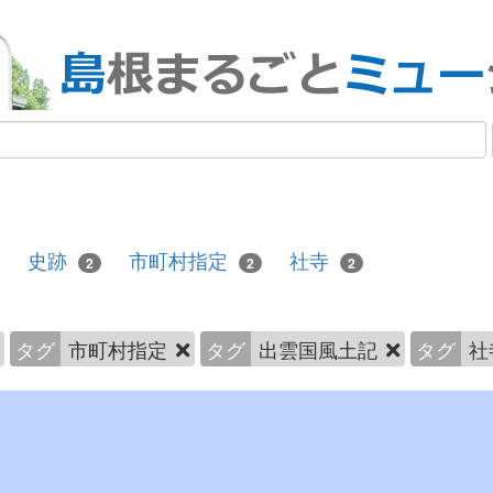
史跡
市町村指定
社寺
2
2
2
タグ
市町村指定
タグ
出雲国風土記
タグ
社