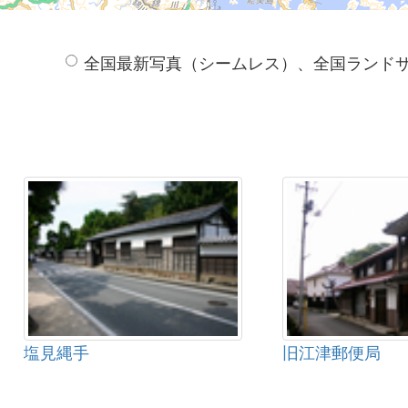
全国最新写真（シームレス）、全国ランド
塩見縄手
旧江津郵便局