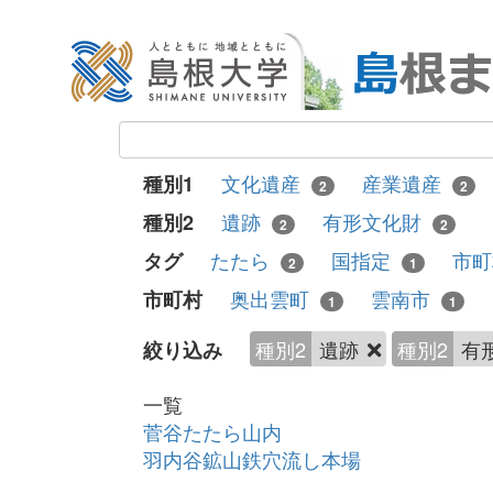
文化遺産
産業遺産
種別1
2
2
遺跡
有形文化財
種別2
2
2
たたら
国指定
市
タグ
2
1
奥出雲町
雲南市
市町村
1
1
種別2
遺跡
種別2
有
絞り込み
一覧
菅谷たたら山内
羽内谷鉱山鉄穴流し本場