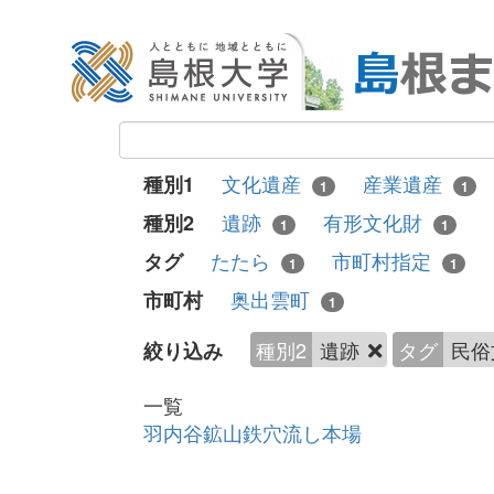
文化遺産
産業遺産
種別1
1
1
遺跡
有形文化財
種別2
1
1
たたら
市町村指定
タグ
1
1
奥出雲町
市町村
1
種別2
遺跡
タグ
民俗
絞り込み
一覧
羽内谷鉱山鉄穴流し本場