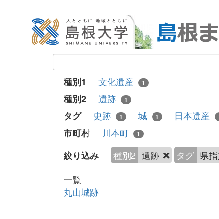
文化遺産
種別1
1
遺跡
種別2
1
史跡
城
日本遺産
タグ
1
1
川本町
市町村
1
種別2
遺跡
タグ
県
絞り込み
一覧
丸山城跡