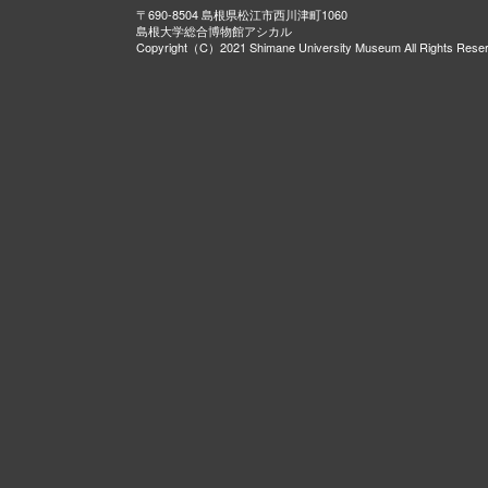
〒690-8504 島根県松江市西川津町1060
島根大学総合博物館アシカル
Copyright（C）2021 Shimane University Museum All Rights Rese