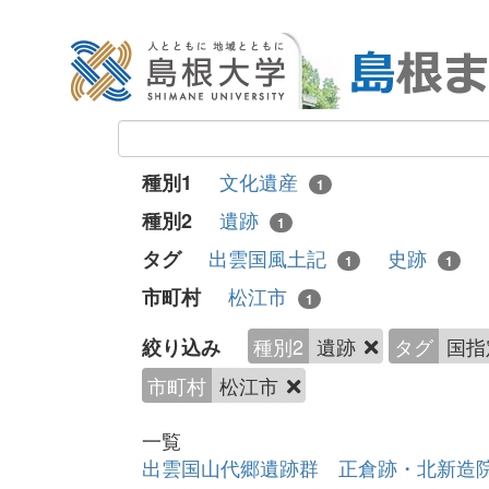
文化遺産
種別1
1
遺跡
種別2
1
出雲国風土記
史跡
タグ
1
1
松江市
市町村
1
種別2
遺跡
タグ
国
絞り込み
市町村
松江市
一覧
出雲国山代郷遺跡群 正倉跡・北新造