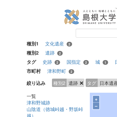
文化遺産
種別1
2
遺跡
種別2
2
史跡
国指定
城
タグ
2
2
1
津和野町
市町村
2
種別2
遺跡
タグ
日本遺
絞り込み
一覧
+
津和野城跡
–
山陰道（徳城峠越・野坂峠
越）