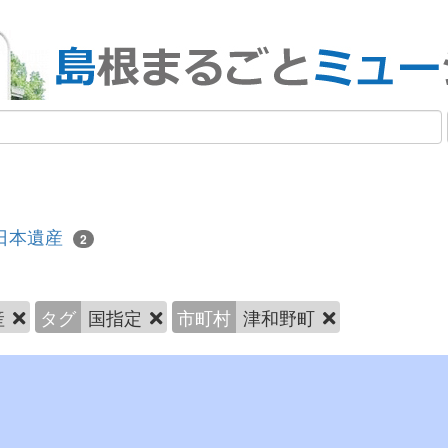
日本遺産
2
産
タグ
国指定
市町村
津和野町