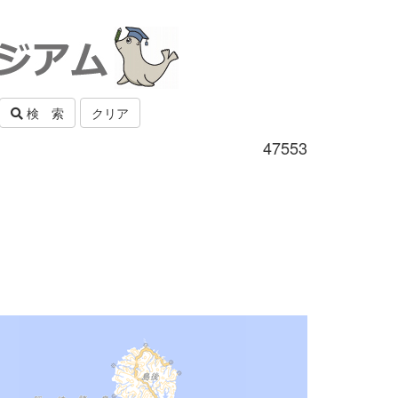
検 索
クリア
47553