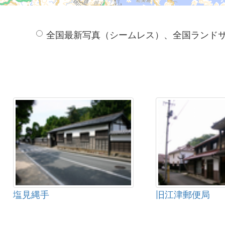
全国最新写真（シームレス）、全国ランド
塩見縄手
旧江津郵便局