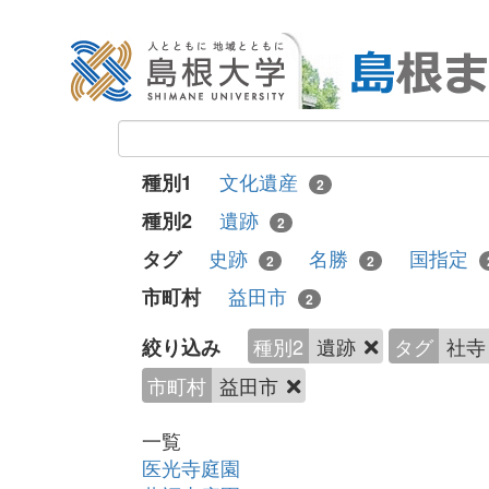
文化遺産
種別1
2
遺跡
種別2
2
史跡
名勝
国指定
タグ
2
2
益田市
市町村
2
種別2
遺跡
タグ
社
絞り込み
市町村
益田市
一覧
医光寺庭園