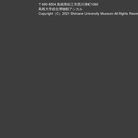
〒690-8504 島根県松江市西川津町1060
島根大学総合博物館アシカル
Copyright（C）2021 Shimane University Museum All Rights Rese