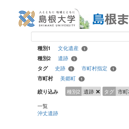
文化遺産
種別1
1
遺跡
種別2
1
史跡
市町村指定
タグ
1
1
美郷町
市町村
1
種別2
遺跡
タグ
市町
絞り込み
一覧
沖丈遺跡