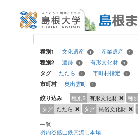
文化遺産
産業遺産
種別1
1
1
遺跡
有形文化財
種別2
1
1
たたら
市町村指定
タグ
1
1
奥出雲町
市町村
1
種別2
有形文化財
種別
絞り込み
タグ
たたら
タグ
民俗文化財
一覧
羽内谷鉱山鉄穴流し本場