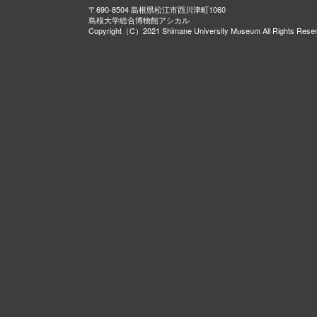
〒690-8504 島根県松江市西川津町1060
島根大学総合博物館アシカル
Copyright（C）2021 Shimane University Museum All Rights Rese