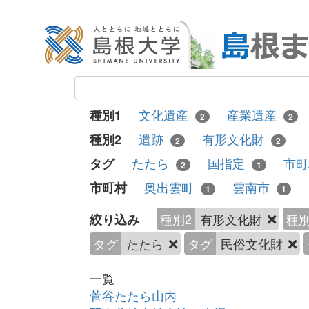
文化遺産
産業遺産
種別1
2
2
遺跡
有形文化財
種別2
2
2
たたら
国指定
市
タグ
2
1
奥出雲町
雲南市
市町村
1
1
種別2
有形文化財
種別
絞り込み
タグ
たたら
タグ
民俗文化財
一覧
菅谷たたら山内