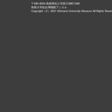
〒690-8504 島根県松江市西川津町1060
島根大学総合博物館アシカル
Copyright（C）2021 Shimane University Museum All Rights Rese