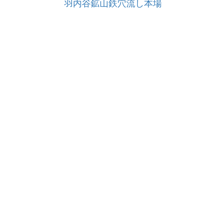
羽内谷鉱山鉄穴流し本場