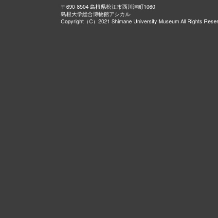
〒690-8504 島根県松江市西川津町1060
島根大学総合博物館アシカル
Copyright（C）2021 Shimane University Museum All Rights Rese