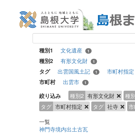
文化遺産
種別1
1
有形文化財
種別2
1
出雲国風土記
市町村指
タグ
1
出雲市
市町村
1
種別2
有形文化財
種別
絞り込み
タグ
市町村指定
タグ
社寺
市
一覧
神門寺境内出土古瓦