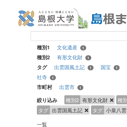
文化遺産
種別1
1
有形文化財
種別2
1
出雲国風土記
国宝
タグ
1
1
社寺
1
出雲市
市町村
1
種別2
有形文化財
種別
絞り込み
タグ
出雲国風土記
タグ
小泉八
一覧