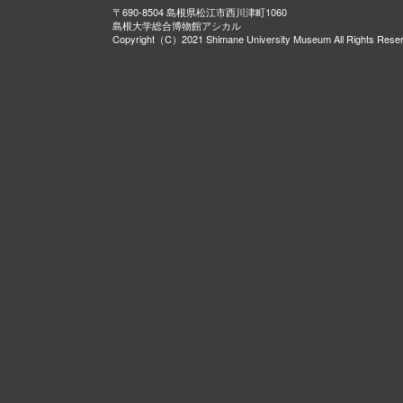
〒690-8504 島根県松江市西川津町1060
島根大学総合博物館アシカル
Copyright（C）2021 Shimane University Museum All Rights Rese