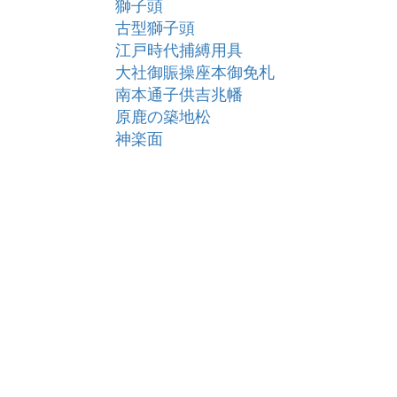
獅子頭
古型獅子頭
江戸時代捕縛用具
大社御賑操座本御免札
南本通子供吉兆幡
原鹿の築地松
神楽面