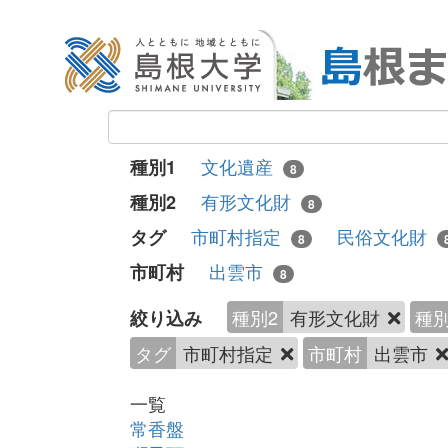
文化遺産
種別1
8
有形文化財
種別2
8
市町村指定
民俗文化財
タグ
8
出雲市
市町村
8
種別2
有形文化財
種別
絞り込み
タグ
市町村指定
市町村
出雲市
一覧
常香盤