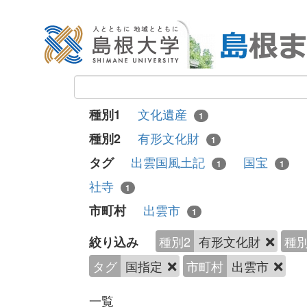
文化遺産
種別1
1
有形文化財
種別2
1
出雲国風土記
国宝
タグ
1
1
社寺
1
出雲市
市町村
1
種別2
有形文化財
種別
絞り込み
タグ
国指定
市町村
出雲市
一覧