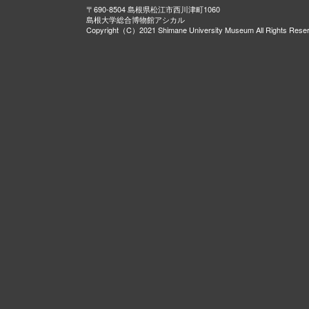
〒690-8504 島根県松江市西川津町1060
島根大学総合博物館アシカル
Copyright（C）2021 Shimane University Museum All Rights Rese