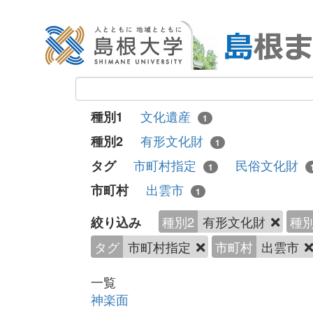
文化遺産
種別1
1
有形文化財
種別2
1
市町村指定
民俗文化財
タグ
1
出雲市
市町村
1
種別2
有形文化財
種別
絞り込み
タグ
市町村指定
市町村
出雲市
一覧
神楽面