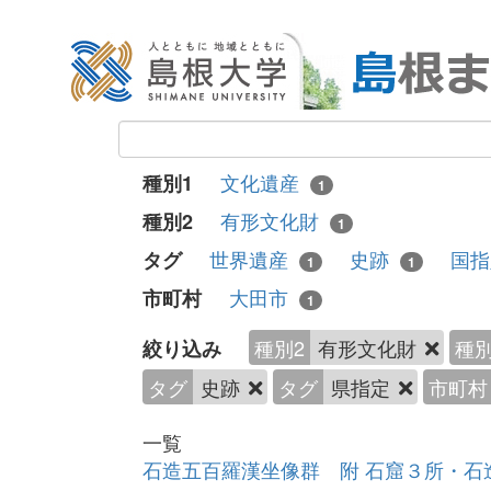
文化遺産
種別1
1
有形文化財
種別2
1
世界遺産
史跡
国
タグ
1
1
大田市
市町村
1
種別2
有形文化財
種別
絞り込み
タグ
史跡
タグ
県指定
市町村
一覧
石造五百羅漢坐像群 附 石窟３所・石