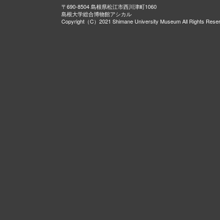
〒690-8504 島根県松江市西川津町1060
島根大学総合博物館アシカル
Copyright（C）2021 Shimane University Museum All Rights Rese