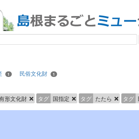
産
民俗文化財
1
1
有形文化財
タグ
国指定
タグ
たたら
タグ