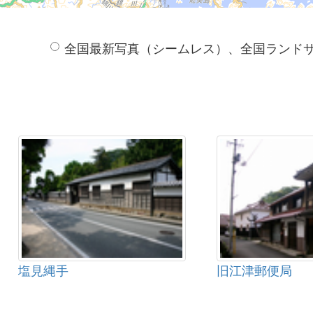
全国最新写真（シームレス）、全国ランド
塩見縄手
旧江津郵便局