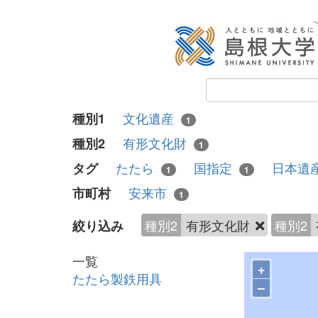
文化遺産
種別1
1
有形文化財
種別2
1
たたら
国指定
日本遺
タグ
1
1
安来市
市町村
1
種別2
有形文化財
種別2
絞り込み
一覧
+
たたら製鉄用具
–