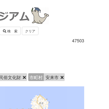
検 索
クリア
47503
民俗文化財
市町村
安来市