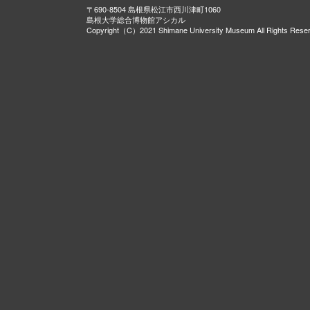
〒690-8504 島根県松江市西川津町1060
島根大学総合博物館アシカル
Copyright（C）2021 Shimane University Museum All Rights Rese