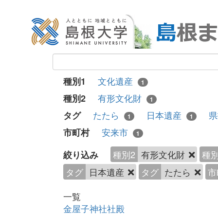
文化遺産
種別1
1
有形文化財
種別2
1
たたら
日本遺産
タグ
1
1
安来市
市町村
1
種別2
有形文化財
種別
絞り込み
タグ
日本遺産
タグ
たたら
市
一覧
金屋子神社社殿