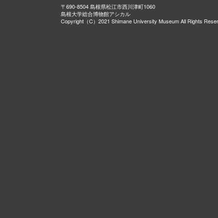
〒690-8504 島根県松江市西川津町1060
島根大学総合博物館アシカル
Copyright（C）2021 Shimane University Museum All Rights Rese