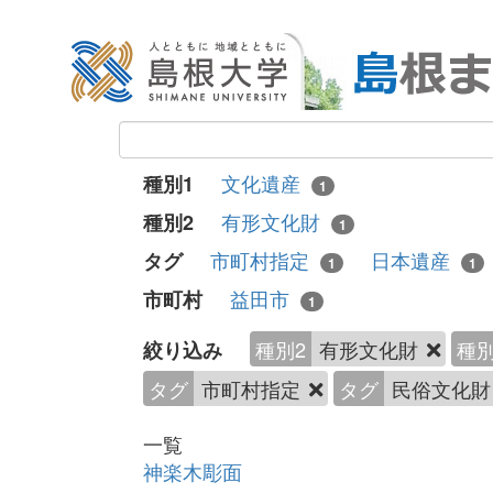
文化遺産
種別1
1
有形文化財
種別2
1
市町村指定
日本遺産
タグ
1
1
益田市
市町村
1
種別2
有形文化財
種別
絞り込み
タグ
市町村指定
タグ
民俗文化
一覧
神楽木彫面