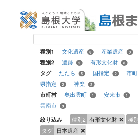
文化遺産
産業遺産
種別1
8
3
遺跡
有形文化財
種別2
2
8
たたら
国指定
市
タグ
5
2
県指定
神楽
2
2
奥出雲町
安来市
市町村
1
1
雲南市
3
種別2
有形文化財
種別
絞り込み
タグ
日本遺産