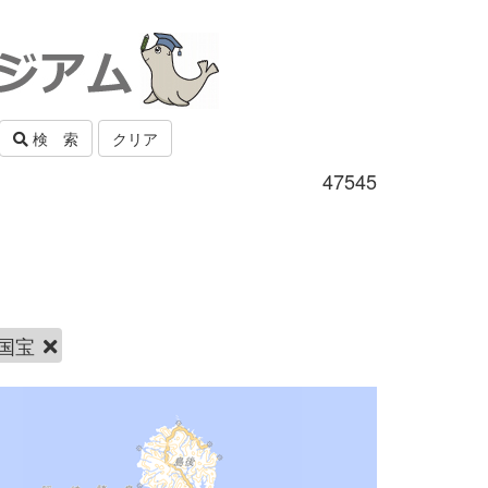
検 索
クリア
47545
国宝