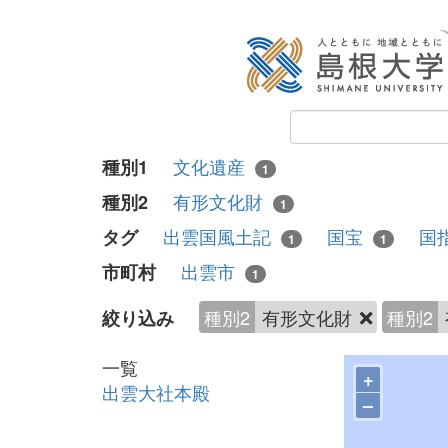
文化遺産
種別1
1
有形文化財
種別2
1
出雲国風土記
国宝
国
タグ
1
1
出雲市
市町村
1
種別2
有形文化財
種別2
絞り込み
一覧
+
出雲大社本殿
–