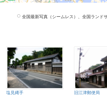
全国最新写真（シームレス）、全国ランド
塩見縄手
旧江津郵便局