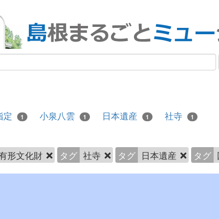
指定
小泉八雲
日本遺産
社寺
1
1
1
1
有形文化財
タグ
社寺
タグ
日本遺産
タグ