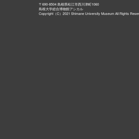
〒690-8504 島根県松江市西川津町1060
島根大学総合博物館アシカル
Copyright（C）2021 Shimane University Museum All Rights Rese