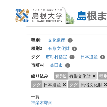
文化遺産
種別1
1
有形文化財
種別2
1
市町村指定
日本遺産
タグ
1
1
益田市
市町村
1
種別2
有形文化財
種別
絞り込み
タグ
日本遺産
タグ
民俗文化財
一覧
神楽木彫面