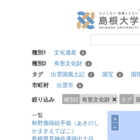
文化遺産
種別1
4
有形文化財
種別2
4
出雲国風土記
国宝
国
タグ
1
4
出雲市
市町村
4
種別2
有形文化財
タグ
絞り込み
一覧
+
秋野鹿蒔絵手箱（あきのし
–
かまきえてばこ）
島根県荒神谷遺跡出土品