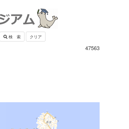
検 索
クリア
47563