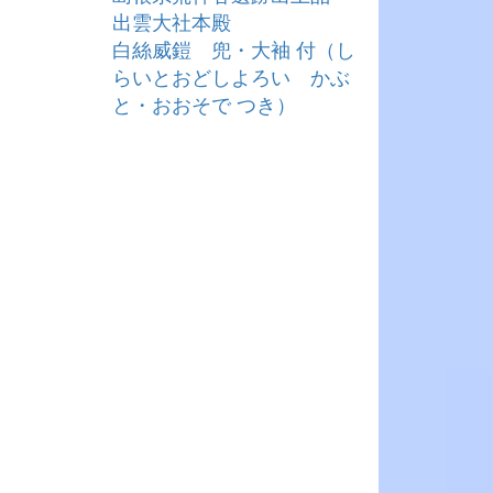
出雲大社本殿
白絲威鎧 兜・大袖 付（し
らいとおどしよろい かぶ
と・おおそで つき）