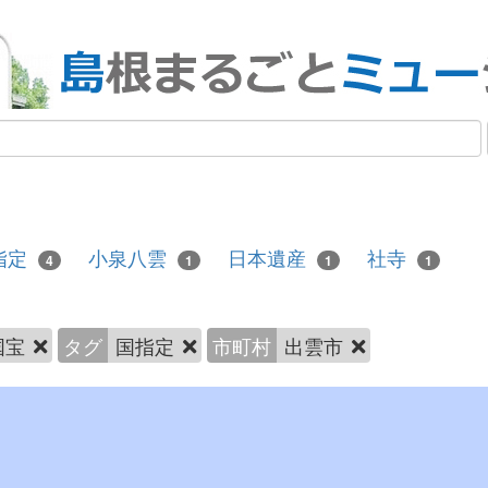
指定
小泉八雲
日本遺産
社寺
4
1
1
1
国宝
タグ
国指定
市町村
出雲市