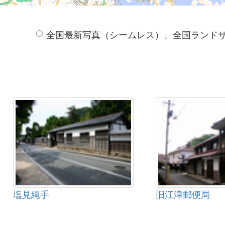
全国最新写真（シームレス）、全国ランド
塩見縄手
旧江津郵便局