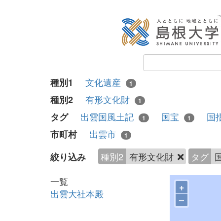
文化遺産
種別1
1
有形文化財
種別2
1
出雲国風土記
国宝
国
タグ
1
1
出雲市
市町村
1
種別2
有形文化財
タグ
絞り込み
一覧
+
出雲大社本殿
–