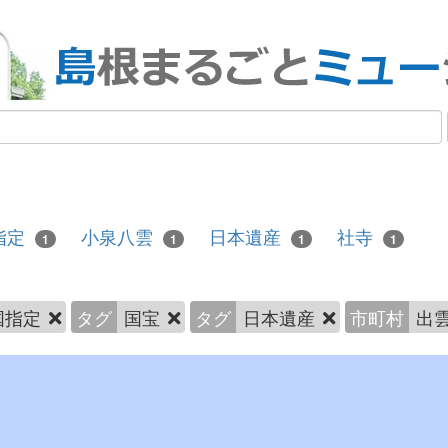
指定
小泉八雲
日本遺産
社寺
1
1
1
1
国指定
タグ
国宝
タグ
日本遺産
市町村
出