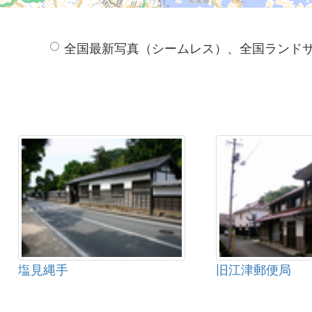
全国最新写真（シームレス）、全国ランド
塩見縄手
旧江津郵便局