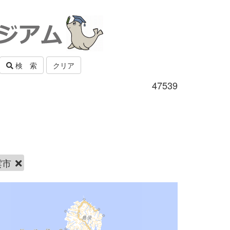
検 索
クリア
47539
雲市