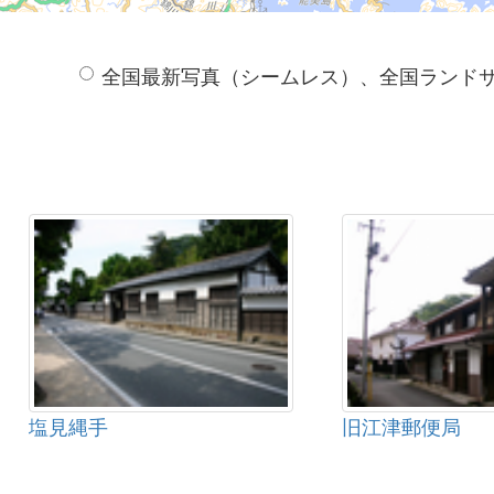
全国最新写真（シームレス）、全国ランド
塩見縄手
旧江津郵便局