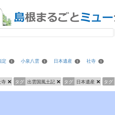
指定
小泉八雲
日本遺産
社寺
1
1
1
1
社寺
タグ
出雲国風土記
タグ
日本遺産
タグ