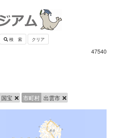
検 索
クリア
47540
国宝
市町村
出雲市