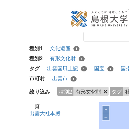
文化遺産
種別1
1
有形文化財
種別2
1
出雲国風土記
国宝
国
タグ
1
1
出雲市
市町村
1
種別2
有形文化財
タグ
絞り込み
一覧
+
出雲大社本殿
–