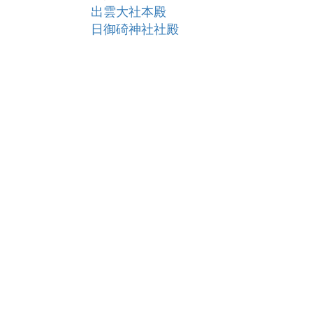
出雲大社本殿
日御碕神社社殿