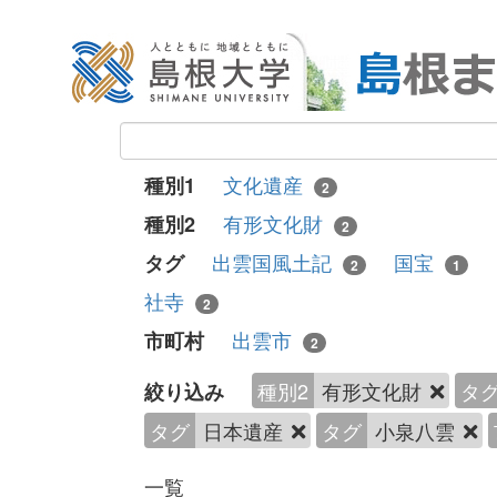
文化遺産
種別1
2
有形文化財
種別2
2
出雲国風土記
国宝
タグ
2
1
社寺
2
出雲市
市町村
2
種別2
有形文化財
タ
絞り込み
タグ
日本遺産
タグ
小泉八雲
一覧