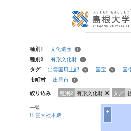
文化遺産
種別1
1
有形文化財
種別2
1
出雲国風土記
国宝
国
タグ
1
1
出雲市
市町村
1
種別2
有形文化財
タグ
絞り込み
一覧
+
出雲大社本殿
–