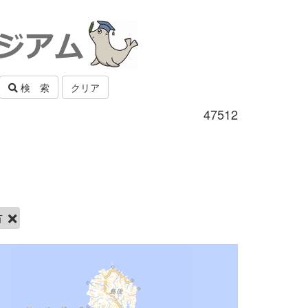
検 索
クリア
47512
市