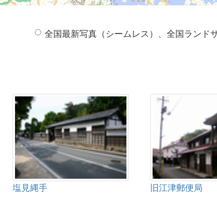
全国最新写真（シームレス）、全国ランド
塩見縄手
旧江津郵便局