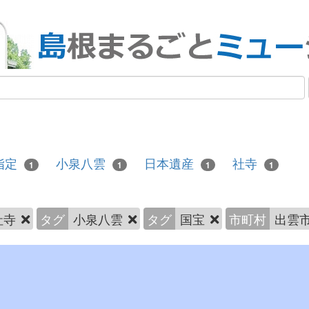
指定
小泉八雲
日本遺産
社寺
1
1
1
1
社寺
タグ
小泉八雲
タグ
国宝
市町村
出雲