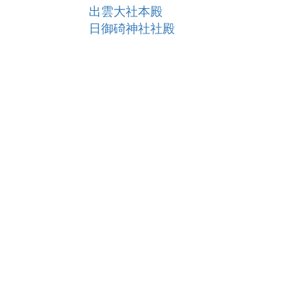
出雲大社本殿
日御碕神社社殿