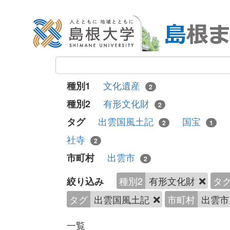
文化遺産
種別1
2
有形文化財
種別2
2
出雲国風土記
国宝
タグ
2
1
社寺
2
出雲市
市町村
2
種別2
有形文化財
タ
絞り込み
タグ
出雲国風土記
市町村
出雲
一覧