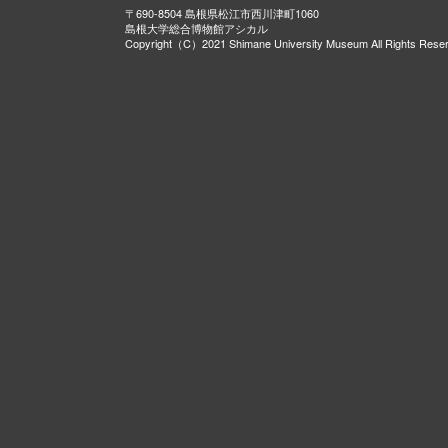
〒690-8504 島根県松江市西川津町1060
島根大学総合博物館アシカル
Copyright（C）2021 Shimane University Museum All Rights Rese