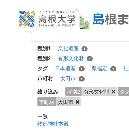
文化遺産
種別1
1
有形文化財
種別2
1
日本遺産
県指定
タグ
1
1
大田市
市町村
1
種別2
有形文化財
タ
絞り込み
市町村
大田市
一覧
物部神社本殿