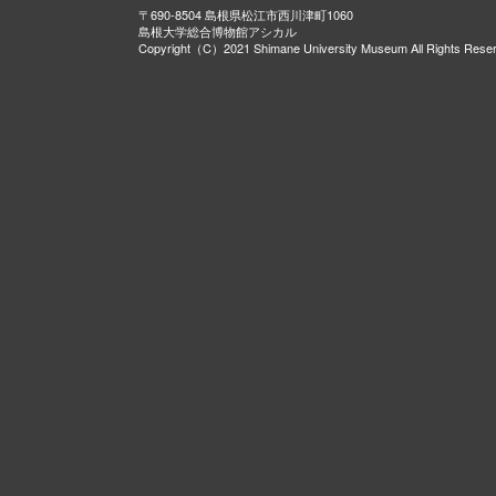
〒690-8504 島根県松江市西川津町1060
島根大学総合博物館アシカル
Copyright（C）2021 Shimane University Museum All Rights Rese