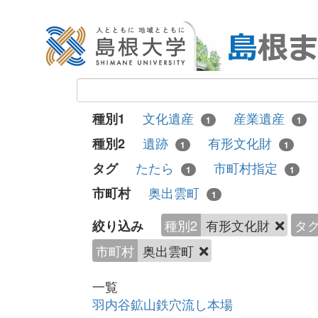
文化遺産
産業遺産
種別1
1
1
遺跡
有形文化財
種別2
1
1
たたら
市町村指定
タグ
1
1
奥出雲町
市町村
1
種別2
有形文化財
タ
絞り込み
市町村
奥出雲町
一覧
羽内谷鉱山鉄穴流し本場