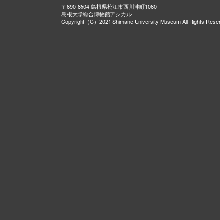
〒690-8504 島根県松江市西川津町1060
島根大学総合博物館アシカル
Copyright（C）2021 Shimane University Museum All Rights Rese