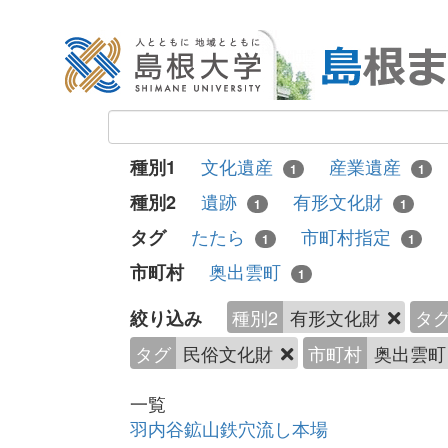
文化遺産
産業遺産
種別1
1
1
遺跡
有形文化財
種別2
1
1
たたら
市町村指定
タグ
1
1
奥出雲町
市町村
1
種別2
有形文化財
タ
絞り込み
タグ
民俗文化財
市町村
奥出雲
一覧
羽内谷鉱山鉄穴流し本場