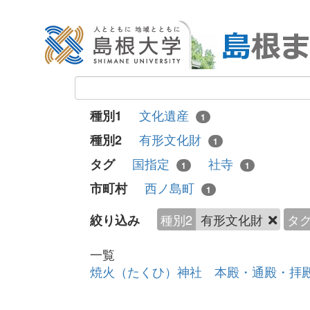
文化遺産
種別1
1
有形文化財
種別2
1
国指定
社寺
タグ
1
1
西ノ島町
市町村
1
種別2
有形文化財
タ
絞り込み
一覧
焼火（たくひ）神社 本殿・通殿・拝