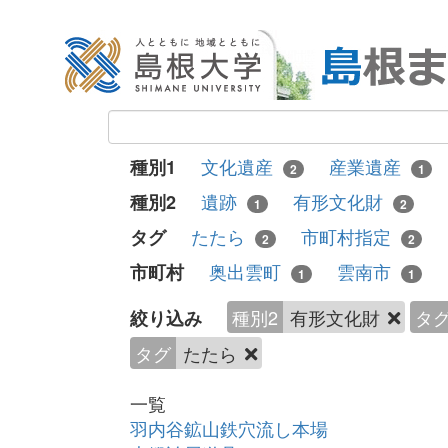
文化遺産
産業遺産
種別1
2
1
遺跡
有形文化財
種別2
1
2
たたら
市町村指定
タグ
2
2
奥出雲町
雲南市
市町村
1
1
種別2
有形文化財
タ
絞り込み
タグ
たたら
一覧
羽内谷鉱山鉄穴流し本場