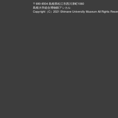
〒690-8504 島根県松江市西川津町1060
島根大学総合博物館アシカル
Copyright（C）2021 Shimane University Museum All Rights Rese