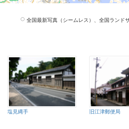
全国最新写真（シームレス）、全国ランド
塩見縄手
旧江津郵便局