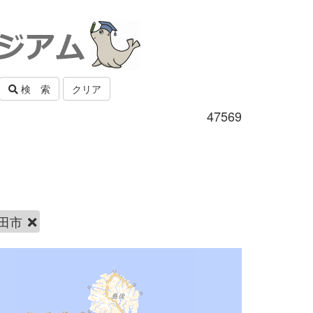
検 索
クリア
47569
田市