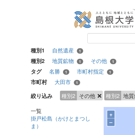
自然遺産
種別1
1
地質鉱物
その他
種別2
1
1
名勝
市町村指定
タグ
1
1
大田市
市町村
1
種別2
その他
種別2
地質
絞り込み
一覧
+
掛戸松島（かけとまつし
–
ま）