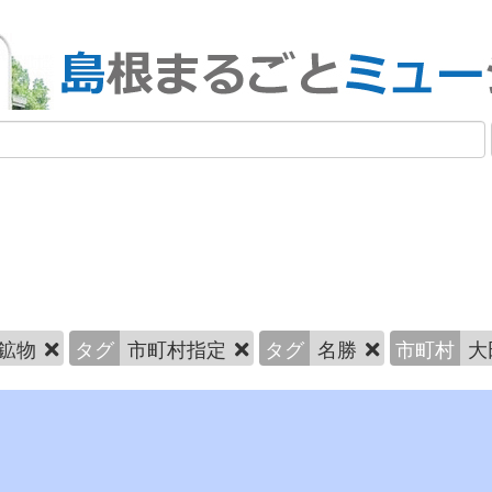
鉱物
タグ
市町村指定
タグ
名勝
市町村
大