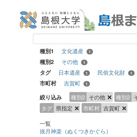
文化遺産
種別1
1
その他
種別2
1
日本遺産
民俗文化財
タグ
1
1
吉賀町
市町村
1
種別2
その他
種別2
絞り込み
タグ
県指定
市町村
吉賀町
一覧
抜月神楽（ぬくつきかぐら）