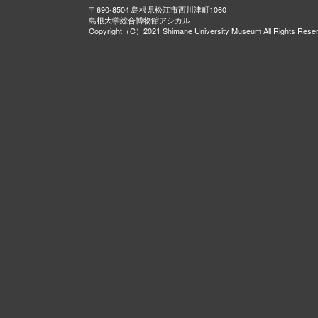
〒690-8504 島根県松江市西川津町1060
島根大学総合博物館アシカル
Copyright（C）2021 Shimane University Museum All Rights Rese