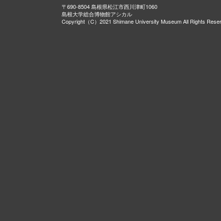
〒690-8504 島根県松江市西川津町1060
島根大学総合博物館アシカル
Copyright（C）2021 Shimane University Museum All Rights Rese