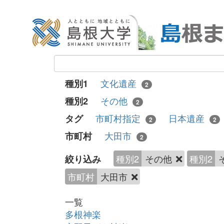
文化遺産
種別1
2
その他
種別2
2
市町村指定
日本遺産
タグ
2
2
大田市
市町村
2
種別2
その他
種別2
絞り込み
市町村
大田市
一覧
多根神楽