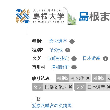
文化遺産
種別1
1
その他
種別2
1
市町村指定
日本遺産
タグ
1
1
津和野町
市町村
1
種別2
その他
種別2
絞り込み
タグ
民俗文化財
タグ
日本遺産
一覧
鷲原八幡宮の流鏑馬