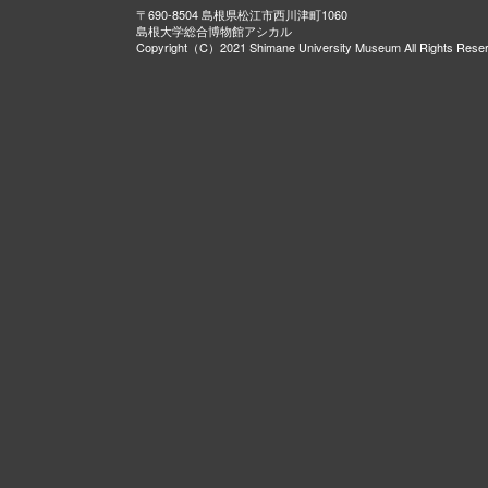
〒690-8504 島根県松江市西川津町1060
島根大学総合博物館アシカル
Copyright（C）2021 Shimane University Museum All Rights Rese