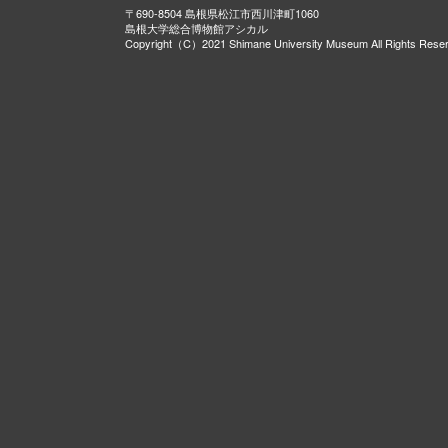
〒690-8504 島根県松江市西川津町1060
島根大学総合博物館アシカル
Copyright（C）2021 Shimane University Museum All Rights Rese