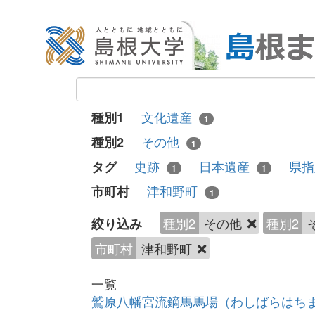
文化遺産
種別1
1
その他
種別2
1
史跡
日本遺産
県
タグ
1
1
津和野町
市町村
1
種別2
その他
種別2
絞り込み
市町村
津和野町
一覧
鷲原八幡宮流鏑馬馬場（わしばらはち