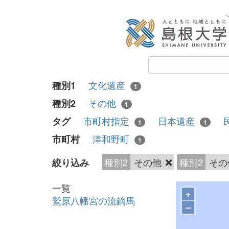
文化遺産
種別1
1
その他
種別2
1
市町村指定
日本遺産
タグ
1
1
津和野町
市町村
1
種別2
その他
種別2
そ
絞り込み
一覧
+
鷲原八幡宮の流鏑馬
–