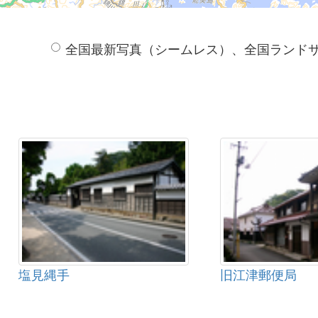
全国最新写真（シームレス）、全国ランド
塩見縄手
旧江津郵便局