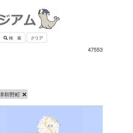
検 索
クリア
47553
津和野町