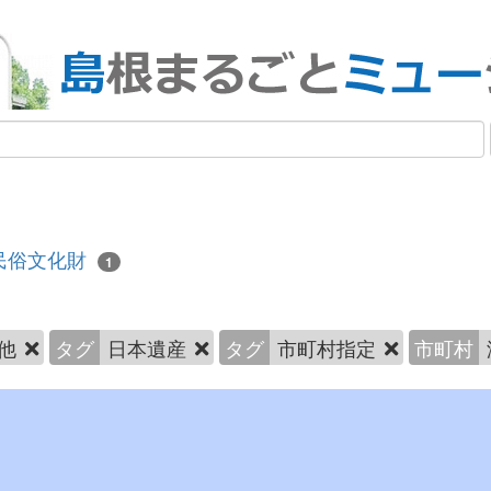
民俗文化財
1
の他
タグ
日本遺産
タグ
市町村指定
市町村